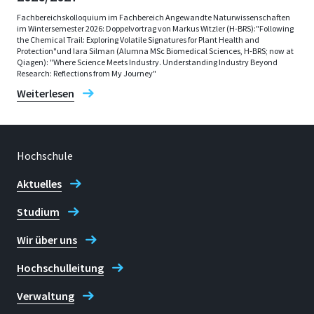
Fachbereichskolloquium im Fachbereich Angewandte Naturwissenschaften
im Wintersemester 2026: Doppelvortrag von Markus Witzler (H-BRS):"Following
the Chemical Trail: Exploring Volatile Signatures for Plant Health and
Protection"und Iara Silman (Alumna MSc Biomedical Sciences, H-BRS; now at
Qiagen): "Where Science Meets Industry. Understanding Industry Beyond
Research: Reflections from My Journey"
Weiterlesen
Hochschule
Aktuelles
Studium
Wir über uns
Hochschulleitung
Verwaltung