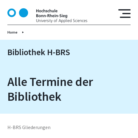
D
i
r
e
Home
k
t
z
Bibliothek H-BRS
u
m
I
Alle Termine der
n
h
Bibliothek
a
l
t
H-BRS Gliederungen