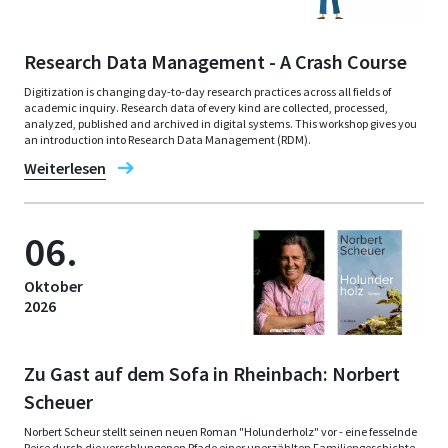
Research Data Management - A Crash Course
Digitization is changing day-to-day research practices across all fields of
academic inquiry. Research data of every kind are collected, processed,
analyzed, published and archived in digital systems. This workshop gives you
an introduction into Research Data Management (RDM).
Weiterlesen
06.
Oktober
2026
Zu Gast auf dem Sofa in Rheinbach: Norbert
Scheuer
Norbert Scheur stellt seinen neuen Roman "Holunderholz" vor - eine fesselnde
Reise durch die verschlungenen Pfade einer unerzählten Familiengeschichte