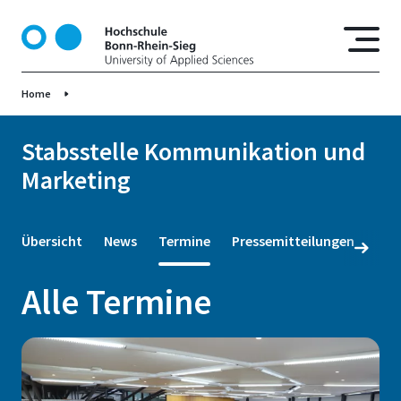
D
i
r
e
Home
k
t
z
Stabsstelle Kommunikation und
u
Marketing
m
I
n
Übersicht
News
Termine
Pressemitteilungen
h
a
Alle Termine
l
t