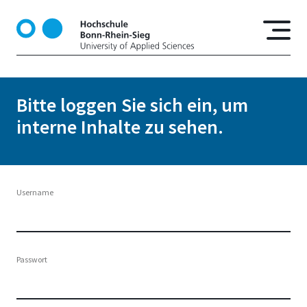
D
i
r
e
k
t
Bitte loggen Sie sich ein, um
z
interne Inhalte zu sehen.
u
m
I
n
h
Username
a
l
t
Passwort