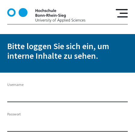
D
i
r
e
k
t
Bitte loggen Sie sich ein, um
z
interne Inhalte zu sehen.
u
m
I
n
h
Username
a
l
t
Passwort