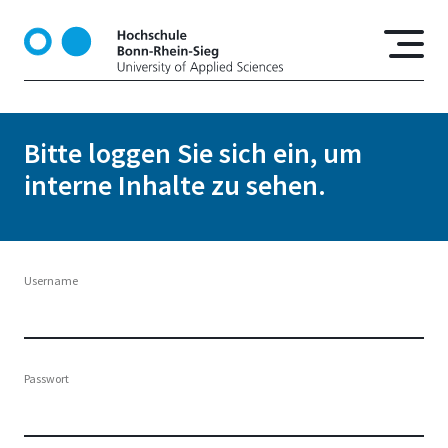
D
i
r
e
k
t
Bitte loggen Sie sich ein, um
z
interne Inhalte zu sehen.
u
m
I
n
h
Username
a
l
t
Passwort