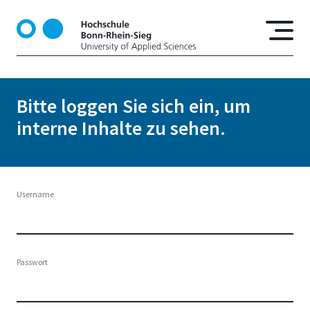
D
i
r
e
k
t
Bitte loggen Sie sich ein, um
z
interne Inhalte zu sehen.
u
m
I
n
h
Username
a
l
t
Passwort