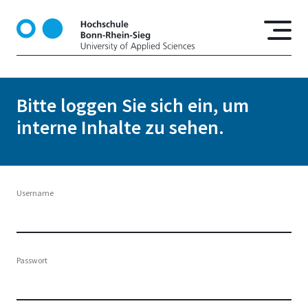
D
i
r
e
k
t
Bitte loggen Sie sich ein, um
z
interne Inhalte zu sehen.
u
m
I
n
h
Username
a
l
t
Passwort