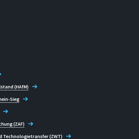
lstand (HAfM)
hein-Sieg
chung (ZAF)
d Technologietransfer (ZWT)