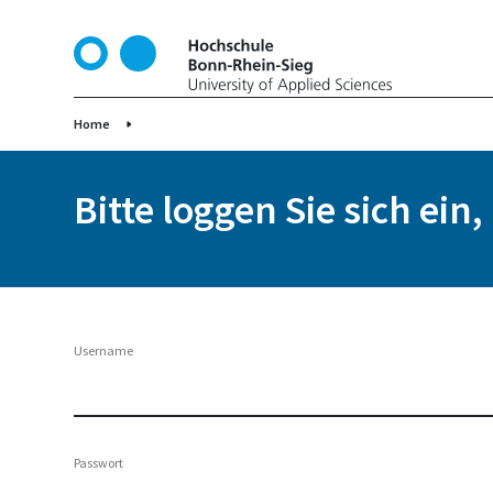
D
i
r
e
k
Home
t
z
Bitte loggen Sie sich ein
u
m
I
n
h
a
Username
l
t
Passwort