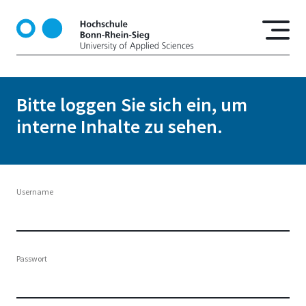
D
i
r
e
k
t
Bitte loggen Sie sich ein, um
z
interne Inhalte zu sehen.
u
m
I
n
h
Username
a
l
t
Passwort