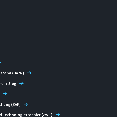
lstand (HAfM)
hein-Sieg
chung (ZAF)
d Technologietransfer (ZWT)