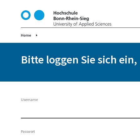
D
i
r
e
k
Home
t
z
Bitte loggen Sie sich ein
u
m
I
n
h
a
Username
l
t
Passwort