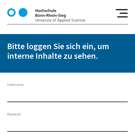
D
i
r
e
k
t
Bitte loggen Sie sich ein, um
z
interne Inhalte zu sehen.
u
m
I
n
h
Username
a
l
t
Passwort