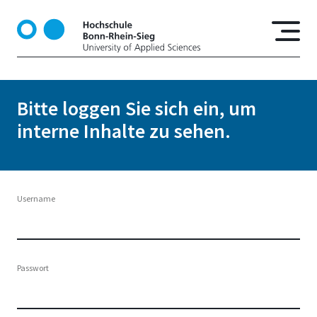
D
i
r
e
k
t
Bitte loggen Sie sich ein, um
z
interne Inhalte zu sehen.
u
m
I
n
h
Username
a
l
t
Passwort