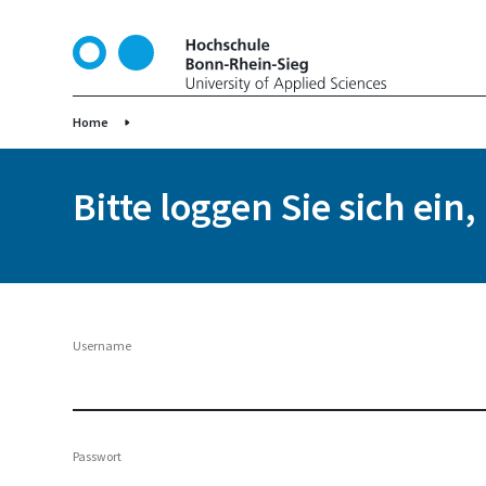
D
i
r
e
k
Home
t
z
Bitte loggen Sie sich ein
u
m
I
n
h
a
Username
l
t
Passwort