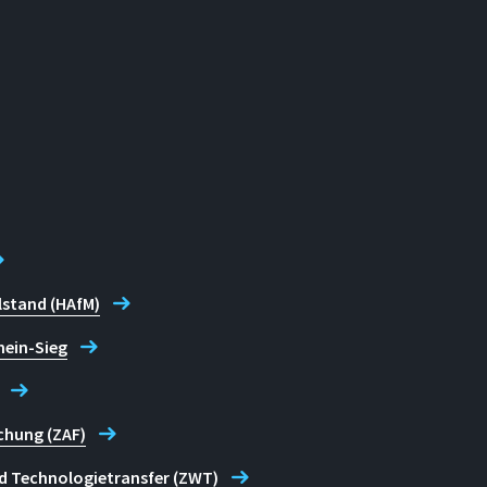
lstand (HAfM)
hein-Sieg
chung (ZAF)
d Technologietransfer (ZWT)