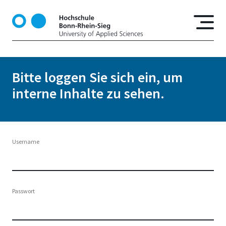
D
i
r
e
k
t
Bitte loggen Sie sich ein, um
z
interne Inhalte zu sehen.
u
m
I
n
h
Username
a
l
t
Passwort