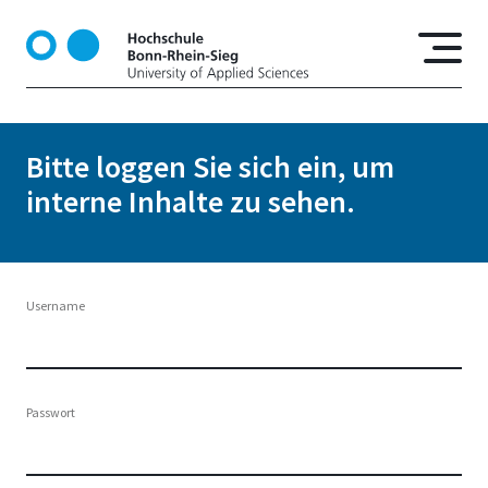
D
i
r
e
k
t
Bitte loggen Sie sich ein, um
z
interne Inhalte zu sehen.
u
m
I
n
h
Username
a
l
t
Passwort