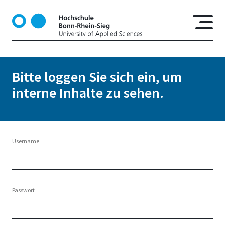
D
i
r
e
k
t
Bitte loggen Sie sich ein, um
z
interne Inhalte zu sehen.
u
m
I
n
h
Username
a
l
t
Passwort