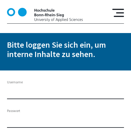
D
i
r
e
k
t
Bitte loggen Sie sich ein, um
z
interne Inhalte zu sehen.
u
m
I
n
h
Username
a
l
t
Passwort