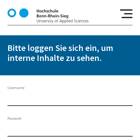
D
i
r
e
k
t
Bitte loggen Sie sich ein, um
z
interne Inhalte zu sehen.
u
m
I
n
h
Username
a
l
t
Passwort