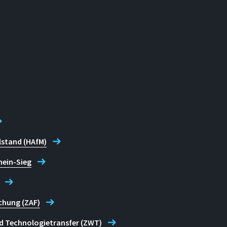
lstand (HAfM)
hein-Sieg
chung (ZAF)
d Technologietransfer (ZWT)