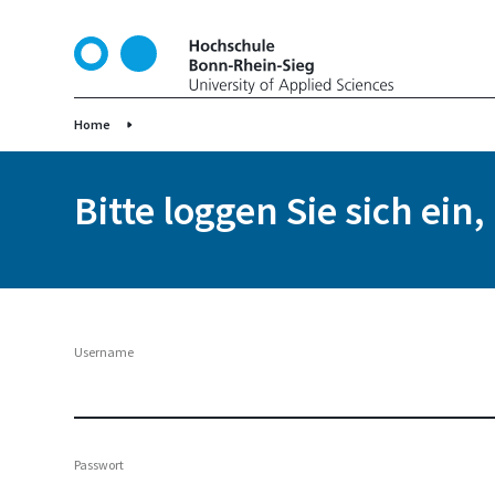
D
i
r
e
k
Home
t
z
Bitte loggen Sie sich ein
u
m
I
n
h
a
Username
l
t
Passwort