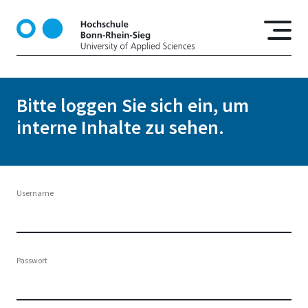
D
i
r
e
k
t
Bitte loggen Sie sich ein, um
z
interne Inhalte zu sehen.
u
m
I
n
h
Username
a
l
t
Passwort