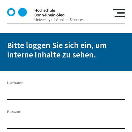
D
i
r
e
k
t
Bitte loggen Sie sich ein, um
z
interne Inhalte zu sehen.
u
m
I
n
h
Username
a
l
t
Passwort