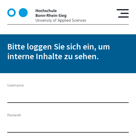
D
i
r
e
k
t
Bitte loggen Sie sich ein, um
z
interne Inhalte zu sehen.
u
m
I
n
h
Username
a
l
t
Passwort