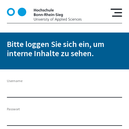
D
i
r
e
k
t
Bitte loggen Sie sich ein, um
z
interne Inhalte zu sehen.
u
m
I
n
h
Username
a
l
t
Passwort