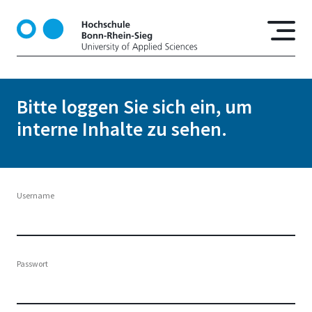
D
i
r
e
k
t
Bitte loggen Sie sich ein, um
z
interne Inhalte zu sehen.
u
m
I
n
h
Username
a
l
t
Passwort