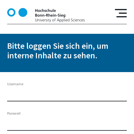
D
i
r
e
k
t
Bitte loggen Sie sich ein, um
z
interne Inhalte zu sehen.
u
m
I
n
h
Username
a
l
t
Passwort