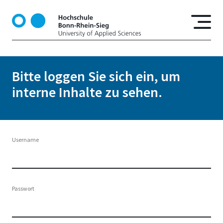
D
i
r
e
k
t
Bitte loggen Sie sich ein, um
z
interne Inhalte zu sehen.
u
m
I
n
h
Username
a
l
t
Passwort