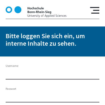
D
i
r
e
k
t
Bitte loggen Sie sich ein, um
z
interne Inhalte zu sehen.
u
m
I
n
h
Username
a
l
t
Passwort