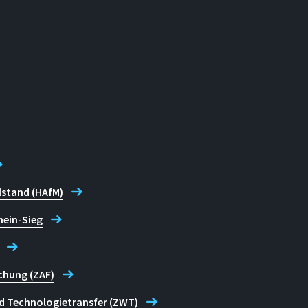
lstand (HAfM)
hein-Sieg
chung (ZAF)
d Technologietransfer (ZWT)