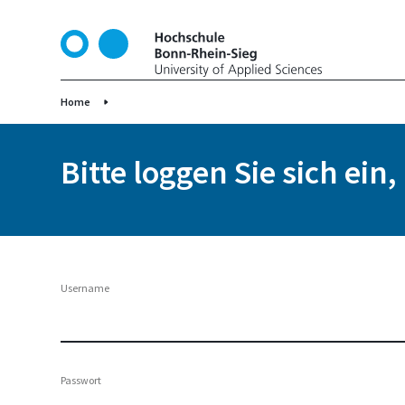
D
i
r
e
k
Home
t
z
Bitte loggen Sie sich ein
u
m
I
n
h
a
Username
l
t
Passwort