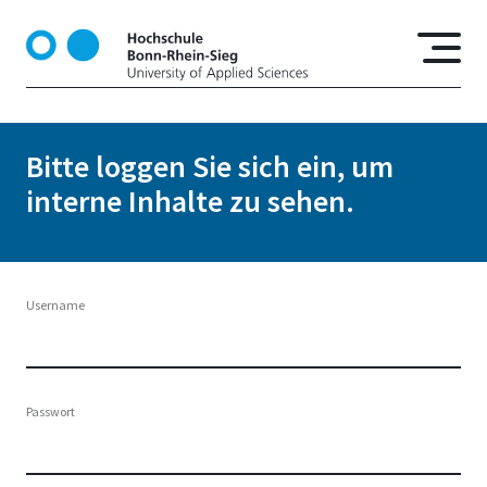
D
i
r
e
k
t
Bitte loggen Sie sich ein, um
z
interne Inhalte zu sehen.
u
m
I
n
h
Username
a
l
t
Passwort