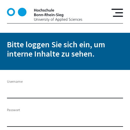
D
i
r
e
k
t
Bitte loggen Sie sich ein, um
z
interne Inhalte zu sehen.
u
m
I
n
h
Username
a
l
t
Passwort