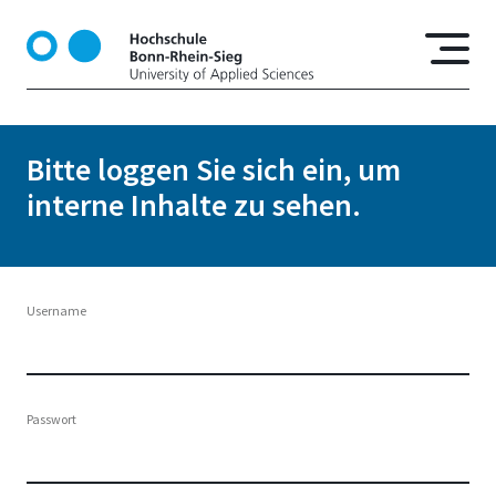
D
i
r
e
k
t
Bitte loggen Sie sich ein, um
z
interne Inhalte zu sehen.
u
m
I
n
h
Username
a
l
t
Passwort