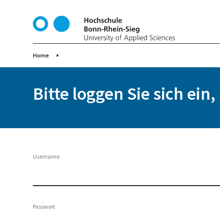
D
i
r
e
k
Home
t
z
Bitte loggen Sie sich ein
u
m
I
n
h
a
Username
l
t
Passwort