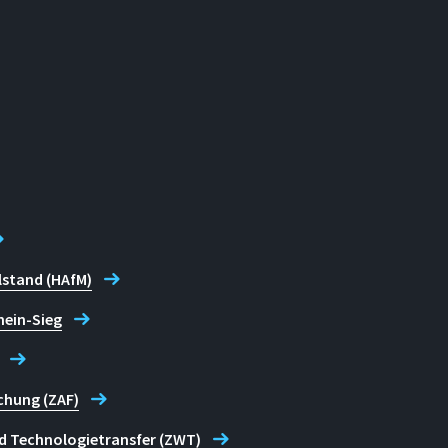
lstand (HAfM)
hein-Sieg
chung (ZAF)
d Technologietransfer (ZWT)