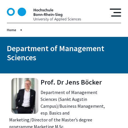
S
k
i
p
Home
t
o
m
Department of Management
a
Sciences
i
n
c
o
Prof. Dr Jens Böcker
n
Department of Management
t
Sciences (Sankt Augstin
e
Campus)/Business Management,
n
esp. Basics and
t
Marketing/Director of the Master’s degree
programme Marketing M.Sc.