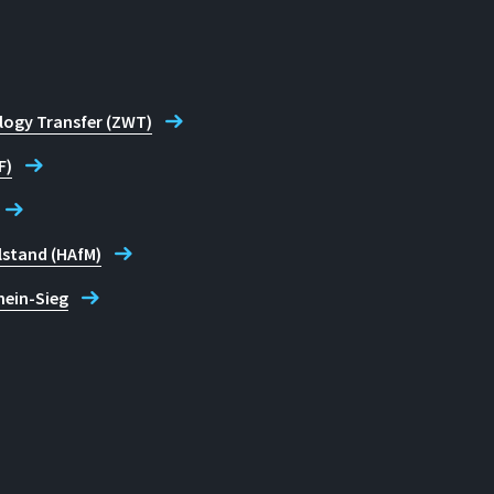
logy Transfer (ZWT)
F)
lstand (HAfM)
hein-Sieg