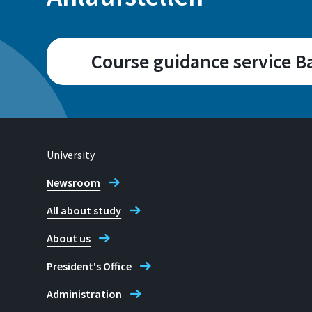
Course guidance service 
Campus
Sankt Augustin
University
Newsroom
Address
All about study
Grantham-Allee 20
About us
53757, Sankt Augustin
President's Office
Telephone
Administration
Please arrange an appointmen