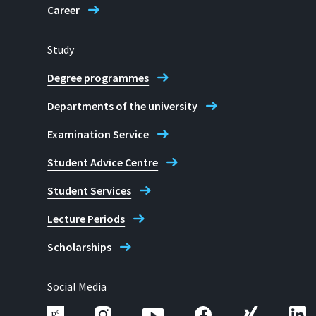
Career
Course guidance service Bachel
Study
Degree programmes
Departments of the university
Examination Service
Student Advice Centre
Student Services
Lecture Periods
Scholarships
Social Media