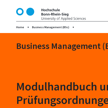
S
k
i
p
t
Home
Business Management (BSc)
o
m
Business Management (
a
i
n
c
o
n
t
Modulhandbuch u
e
n
Prüfungsordnunge
t