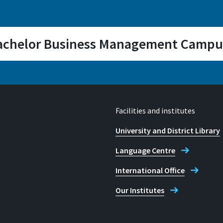
Bachelor Business Management Campu
Room
E 118, E120
Facilities and institutes
University and District Library
Opening hours
Language Centre
We look forward to heari
International Office
Our Institutes
E-mail
beratung.betriebswirtsc
t.