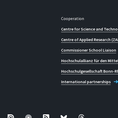
or Business Management Campus Sankt Augustin
Cooperation
Centre for Science and Techno
Centre of Applied Research (ZA
Commissioner School Liaison
Hochschulallianz für den Mitte
Hochschulgesellschaft Bonn-R
International partnerships