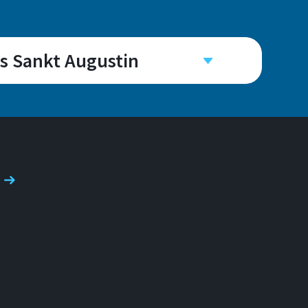
s Sankt Augustin
ng from you.
haft@h-brs.de