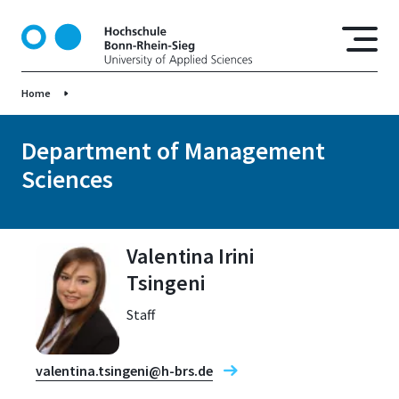
S
k
i
p
Home
t
o
m
Department of Management
a
Sciences
i
n
c
o
Valentina Irini
n
Tsingeni
t
e
Staff
n
t
valentina.tsingeni@h-brs.de