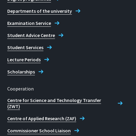
Pressemitteilung/P
Departments of the university
rocessmininginderp
raxis
Examination Service
Student Advice Centre
Student Services
Lecture Periods
Scholarships
Cooperation
Centre for Science and Technology Transfer
(ZWT)
Centre of Applied Research (ZAF)
Commissioner School Liaison