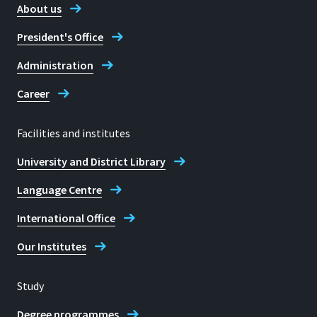
About us
mit Studierenden der H-BRS in
einem 3 monatigen Modul.
President's Office
Pressemitteilung/P
Administration
raxisprojektmitBon
nerUnternehmen
Career
Facilities and institutes
University and District Library
Language Centre
Process Mining in
der Praxis
International Office
Erstes Modul "Process Mining in
Our Institutes
der Praxis" des neuen Process
Science Lab ist erfolgreich
Study
gestartet
Degree programmes