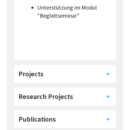
Unterstützung im Modul
"Begleitseminar"
Projects
Research Projects
Process Science
Lab
Publications
E365 Maverick - Linked
Im Rahmen der Masterarbeit
learning paths in the
wurde das Process Science Lab