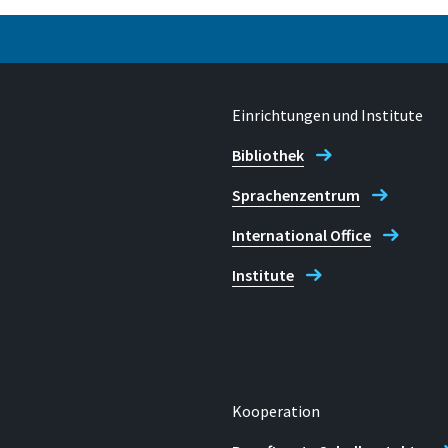
n), L 1.302
Einrichtungen und Institute
Bibliothek
Sprachenzentrum
E-mail
International Office
e (Sankt Augustin))
spz.info@h-brs.de
Institute
nker (Rheinbach))
Kooperation