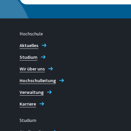
Raum
E 011 (Sankt Augusti
(Rheinbach)
Hochschule
Aktuelles
Studium
Telefon
Wir über uns
02241 865 9800 (Ursula Ansorg
Hochschulleitung
02241 865 9700 (Sandra Schwe
Verwaltung
Karriere
Sekretariat Sprachenzentrum
Studium