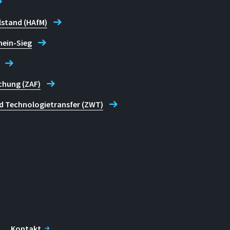
lstand (HAfM)
hein-Sieg
chung (ZAF)
d Technologietransfer (ZWT)
Kontakt