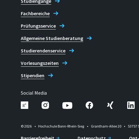
Studiengänge
Fachbereiche
Prüfungsservice
Allgemeine Studienberatung
Studierendenservice
Vorlesungszeiten
Stipendien
Social Media
© 2026
Hochschule Bonn-Rhein-Sieg
Grantham-Allee 20
53757 
Barrierefreiheit
Datenschutz
Opt