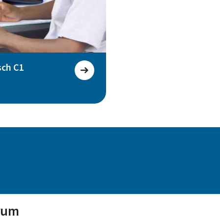
sch C1
rum