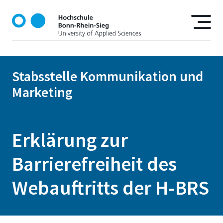
D
i
r
e
k
t
Stabsstelle Kommunikation und
z
Marketing
u
m
I
n
Erklärung zur
h
a
Barrierefreiheit des
l
t
Webauftritts der H-BRS