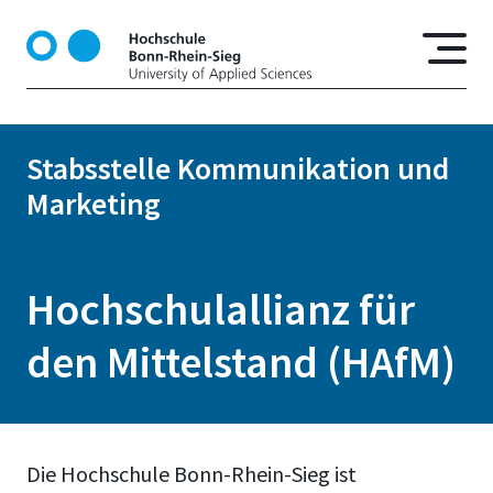
D
i
r
e
k
t
Stabsstelle Kommunikation und
z
Marketing
u
m
I
n
Hochschulallianz für
h
a
den Mittelstand (HAfM)
l
t
Die Hochschule Bonn-Rhein-Sieg ist