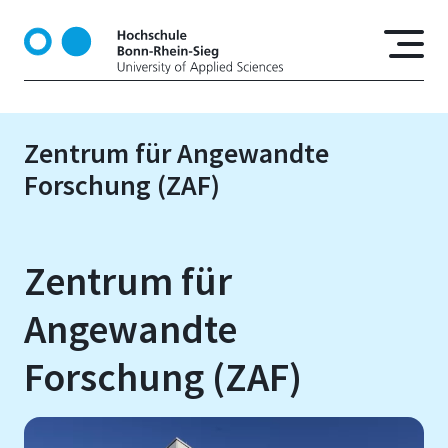
D
i
r
e
k
t
Zentrum für Angewandte
z
Forschung (ZAF)
u
m
I
n
Zentrum für
h
a
Angewandte
l
t
Forschung (ZAF)