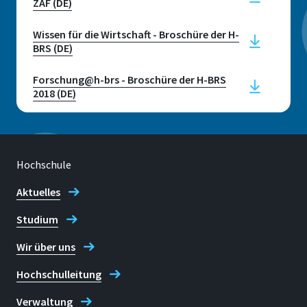
ZAF (DE)
Sankt Augustin
Wissen für die Wirtschaft - Broschüre der H-
Raum
BRS (DE)
E 234
Forschung@h-brs - Broschüre der H-BRS
Adresse
2018 (DE)
Granthamallee 20
53757 Sankt Augustin
Hochschule
Aktuelles
Telefon
Studium
+49 2241 865 602
Wir über uns
Hochschulleitung
Verwaltung