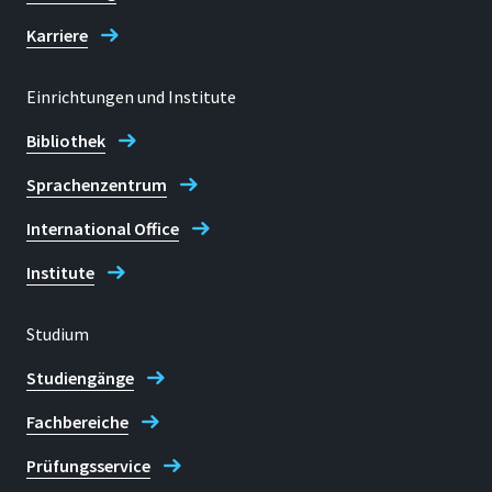
Standort
Rheinbach
Karriere
Raum
Einrichtungen und Institute
I 207
Bibliothek
Adresse
von-Liebig-Str. 20
Sprachenzentrum
International Office
53359, Rheinbach
Institute
Studium
Telefon
+49 2241 865 458
Studiengänge
Fachbereiche
Prof. Dr. Johannes Steinhaus
Prüfungsservice