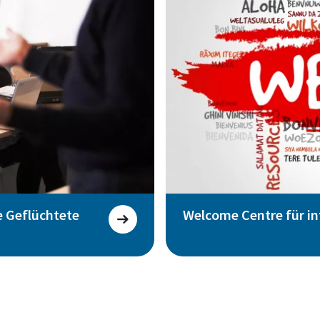
e Geflüchtete
Welcome Centre für in