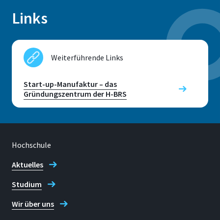
Sankt Augustin
Links
Raum
F413 (Campus Sankt
Augustin), H306 (Campus
Weiterführende Links
Rheinbach)
Start-up-Manufaktur – das
Gründungszentrum der H-BRS
Adresse
Grantham-Allee 20
Hochschule
Sankt Augustin
Aktuelles
Kontaktzeiten
Studium
nach Vereinbarung
Wir über uns
E-mail