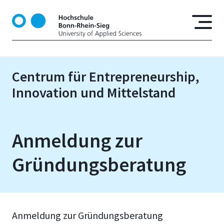
D
i
r
e
k
t
Centrum für Entrepreneurship,
z
Innovation und Mittelstand
u
m
I
n
Anmeldung zur
h
a
Gründungsberatung
l
t
Anmeldung zur Gründungsberatung