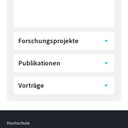
Forschungsprojekte
Publikationen
AdTTSWes - Optimierung
des Adhäsionsverhaltens
Transdermaler
Vorträge
Alexander Jaekel
Therapeutischer Systeme
auf Weichsubstraten und
deren Simulation
2026
|
2025
|
2024
|
2023
|
Surface Energy
2022
Components of lipid-
Medizinische Patches sind
2026
Hochschule
containing artificial skin
beispielsweise Transdermale