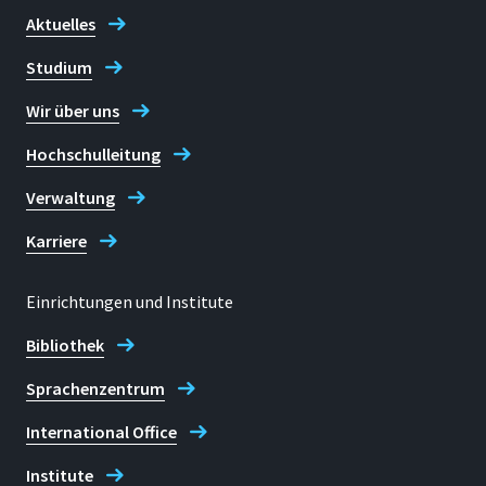
Therapeutische Systeme (TTS), welche
and their implications for
Aktuelles
speziell dazu gedacht sind Arzneimittel
Alexander Jaekel, Hendrik Heese, Leonie Bargel, Michael
cleansing purposes
Meurer, Christian Dresbach, Michaela Wirtz:
über die Haut mittels Diffusion in den
Studium
Blutkreislauf einzubringen, oder aber
Dependencies between chemical
SEPAWA, Berlin 16.10.2024
Wir über uns
auch Pflaster mit Sensorfunktion wie
surface characteristics and adhesive
z.B. Diabetes-Sensoren. Je nach
Hochschulleitung
strength of pressure sensitive
Anwendungsfall sind verschiedene
adhesives.
Aspekte hinsichtlich der Eigenschaften
Verwaltung
medizinsicher Patches zu
In: International Journal of Adhesion and Adhesives
, Vol.149,
104345, 2026
Karriere
berücksichtigen, welche teils
widersprüchlich sind, jedoch in Einklang
doi:10.1016/j.ijadhadh.2026.104345
gebracht werden müssen. Von
Einrichtungen und Institute
BibTeX
RIS
besonderem Interesse sind hierbei das
Bibliothek
Adhäsions- und
Delaminationsverhalten der Patches
Sprachenzentrum
auf hautähnlichen Substraten, welche
im Projekt AdTTSWes experimentell
Leonard Schwaiger, Alexander Jaekel, Mo Legelli, Daniel Meyer,
International Office
Stefan Lamotte, Michaela Wirtz:
und numerisch untersucht werden.
Institute