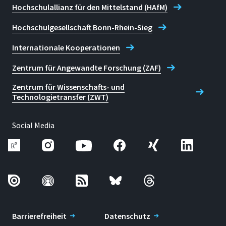
Kombinieren statt resignieren: HPLC
Hochschulallianz für den Mittelstand (HAfM)
neu gedacht: Ein Blick auf die
Hochschulgesellschaft Bonn-Rhein-Sieg
stationäre Phase anstatt auf die
mobile.
Internationale Kooperationen
In: GIT Labor-Fachzeitschrift
, 2025, S. 37-39
Zentrum für Angewandte Forschung (ZAF)
URL
Zentrum für Wissenschafts- und
Technologietransfer (ZWT)
BibTeX
RIS
Social Media
Alexander Jaekel, Michaela Wirtz:
Surface Characterization of Skin
Substitute Materials.
In: Skin Research and Technology
, 31(7), e70187, 2025
Barrierefreiheit
Datenschutz
PDF Download
(CC BY-NC-ND 4.0)