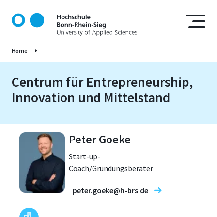
D
i
r
e
Home
k
t
z
Centrum für Entrepreneurship,
u
Innovation und Mittelstand
m
I
n
h
Peter Goeke
a
Start-up-
l
Coach/Gründungsberater
t
peter.goeke@h-brs.de