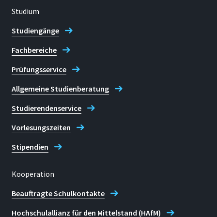
frank.maikranz@h-brs.de
Studium
Studiengänge
Kontakt zum CENTIM
Fachbereiche
Prüfungsservice
Allgemeine Studienberatung
Studierendenservice
Vorlesungszeiten
Stipendien
Kooperation
Beauftragte Schulkontakte
Hochschulallianz für den Mittelstand (HAfM)