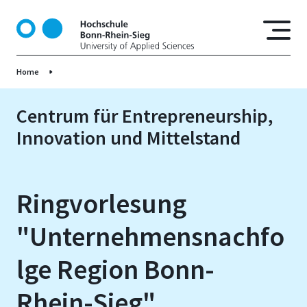
D
i
r
e
Home
k
t
z
Centrum für Entrepreneurship,
u
Innovation und Mittelstand
m
I
n
h
Ringvorlesung
a
l
"Unternehmensnachfo
t
lge Region Bonn-
Rhein-Sieg"