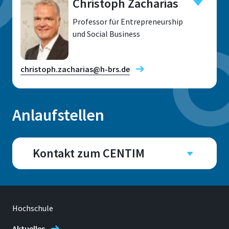
Christoph Zacharias
Professor für Entrepreneurship
und Social Business
christoph.zacharias@h-brs.de
Anlaufstellen
Standort
Sankt Augustin
Kontakt zum CENTIM
Raum
Campus
F407
Rheinbach
Raum
Adresse
Hochschule
Gebäude H, 3. Etage
Grantham-Allee 2-8
Aktuelles