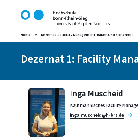
D
i
r
e
k
Home
Dezernat 1: Facility Management, Bauen Und Sicherheit
t
z
Dezernat 1: Facility Ma
u
m
I
n
h
Inga Muscheid
a
l
Kaufmännisches Facility Mana
t
inga.muscheid@h-brs.de