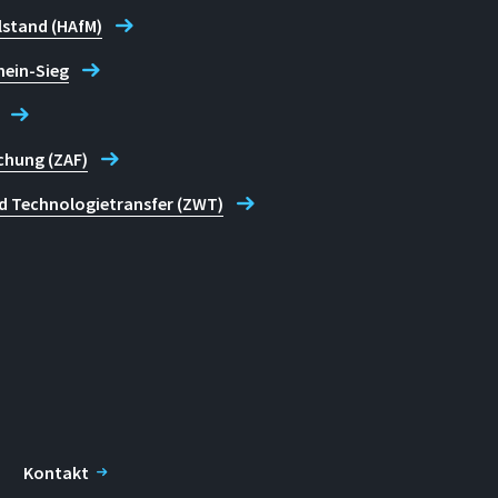
lstand (HAfM)
hein-Sieg
chung (ZAF)
d Technologietransfer (ZWT)
Kontakt