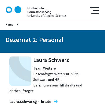
D
i
r
e
Home
k
t
z
Dezernat 2: Personal
u
m
I
Laura Schwarz
n
h
Team Weitere
a
Beschäftigte/Referentin PM-
l
Software und HR-
t
Berichtswesen/Hilfskräfte und
Lehrbeauftragte
Laura.Schwarz@h-brs.de