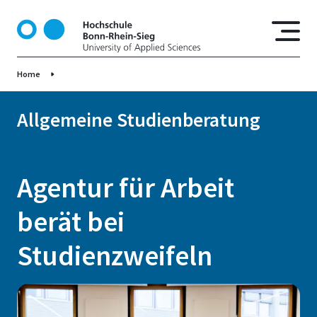
D
i
r
e
Home
k
t
z
Allgemeine Studienberatung
u
m
I
Agentur für Arbeit
n
h
berät bei
a
l
Studienzweifeln
t