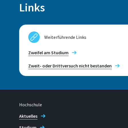
Links
Telefon
Standort
+49 2241 865 9521
Sankt Augustin
Raum
Weiterführende Links
Mona Müller
E034
Zweifel am Studium
Zweit- oder Drittversuch nicht bestanden
Telefon
+49 2241 865 9929
Maren Kahl
Hochschule
Aktuelles
Studium