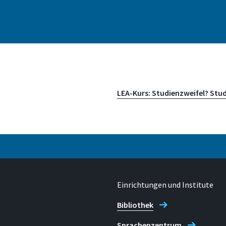
Adresse
Grantham-Allee 20
LEA-Kurs: Studienzweifel? Studi
53757 Sankt Augustin
Einrichtungen und Institute
Bibliothek
Sprachenzentrum