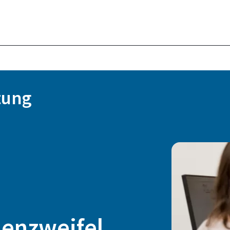
tung
ienzweifel