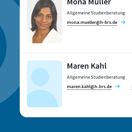
Mona Müller
Allgemeine Studienberatung
mona.mueller@h-brs.de
Maren Kahl
Standort
Standort
Allgemeine Studienberatung
Sankt Augustin
maren.kahl@h-brs.de
Raum
E034
Standort