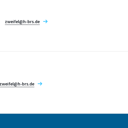
zweifel@h-brs.de
zweifel@h-brs.de
Adresse
Grantham-Allee 20
53757 Sankt Augustin