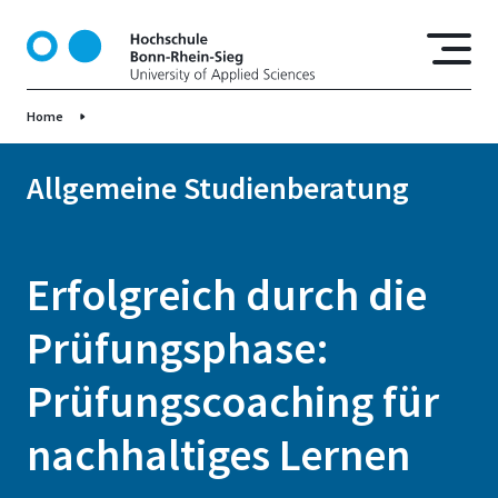
D
i
r
e
Home
k
t
z
Allgemeine Studienberatung
u
m
I
Erfolgreich durch die
n
h
Prüfungsphase:
a
l
Prüfungscoaching für
t
nachhaltiges Lernen