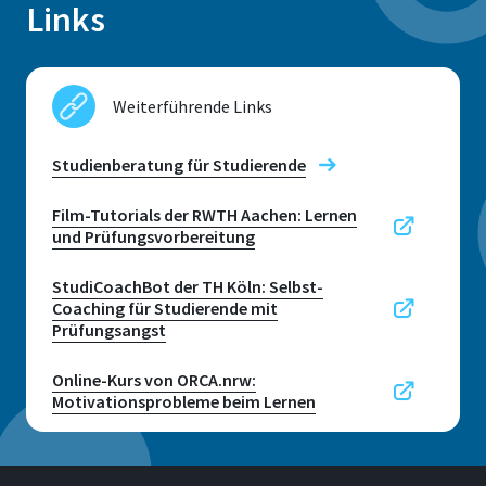
Links
Standort
Sankt Augustin
Weiterführende Links
Raum
E 029
Studienberatung für Studierende
Adresse
Film-Tutorials der RWTH Aachen: Lernen
Grantham-Allee 20
und Prüfungsvorbereitung
StudiCoachBot der TH Köln: Selbst-
53757, Sankt Augustin
Coaching für Studierende mit
Prüfungsangst
Online-Kurs von ORCA.nrw:
Kontaktzeiten
Motivationsprobleme beim Lernen
nach Vereinbarung: Senden Sie eine Mail zur
Terminvereinbarung, in der Sie kurz Ihr Anliegen
schildern und mehrere mögliche Zeitfenster für ein